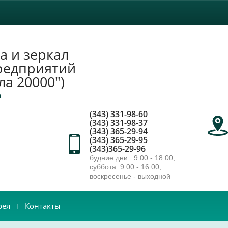
а и зеркал
редприятий
ла 20000")
а
(343) 331-98-60
(343) 331-98-37
(343) 365-29-94
(343) 365-29-95
(343)365-29-96
будние дни : 9.00 - 18.00;
суббота: 9.00 - 16.00;
воскресенье - выходной
рея
Контакты