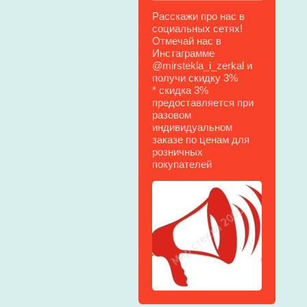
Расскажи про нас в
социальных сетях!
Отмечай нас в
Инстаграмме
@mirstekla_i_zerkal и
получи скидку 3%
* скидка 3%
предоставляется при
разовом
индивидуальном
заказе по ценам для
розничных
покупателей