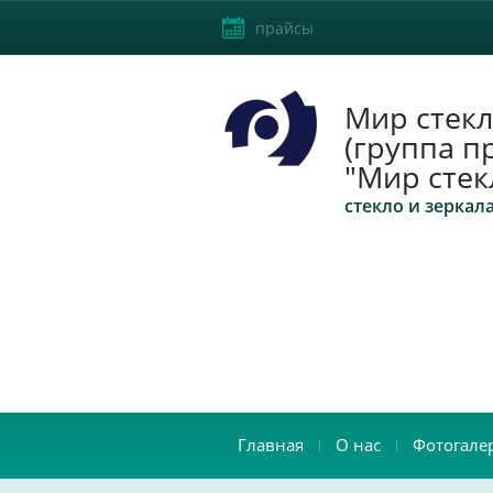
прайсы
Мир стекл
(группа п
"Мир стек
стекло и зеркал
Главная
О нас
Фотогале