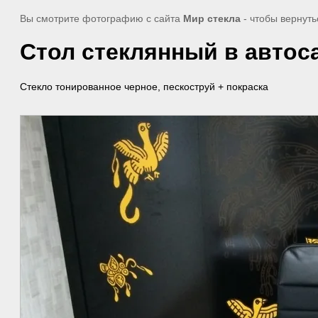
Вы смотрите фотографию с сайта
Мир стекла
- чтобы вернуть
Стол стеклянный в авто
Стекло тонированное черное, пескоструй + покраска